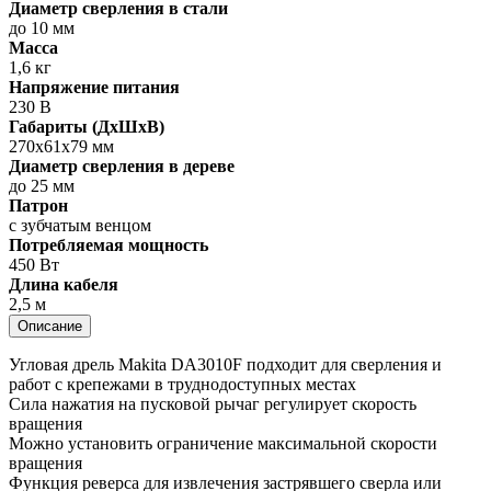
Диаметр сверления в стали
до 10 мм
Масса
1,6 кг
Напряжение питания
230 В
Габариты (ДхШхВ)
270х61х79 мм
Диаметр сверления в дереве
до 25 мм
Патрон
с зубчатым венцом
Потребляемая мощность
450 Вт
Длина кабеля
2,5 м
Описание
Угловая дрель Makita DA3010F подходит для сверления и
работ с крепежами в труднодоступных местах
Сила нажатия на пусковой рычаг регулирует скорость
вращения
Можно установить ограничение максимальной скорости
вращения
Функция реверса для извлечения застрявшего сверла или