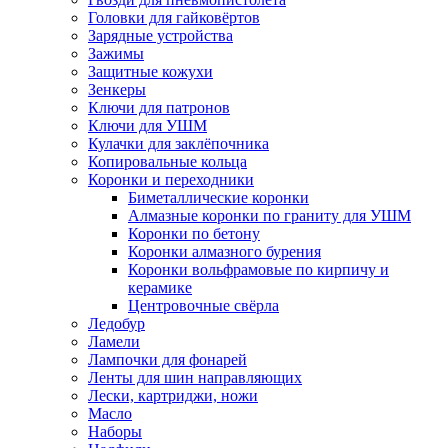
Головки для гайковёртов
Зарядные устройства
Зажимы
Защитные кожухи
Зенкеры
Ключи для патронов
Ключи для УШМ
Кулачки для заклёпочника
Копировальные кольца
Коронки и переходники
Биметаллические коронки
Алмазные коронки по граниту для УШМ
Коронки по бетону
Коронки алмазного бурения
Коронки вольфрамовые по кирпичу и
керамике
Центровочные свёрла
Ледобур
Ламели
Лампочки для фонарей
Ленты для шин направляющих
Лески, картриджи, ножи
Масло
Наборы