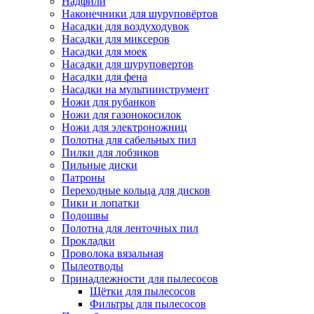
Надфили
Наконечники для шуруповёртов
Насадки для воздуходувок
Насадки для миксеров
Насадки для моек
Насадки для шуруповертов
Насадки для фена
Насадки на мультиинструмент
Ножи для рубанков
Ножи для газонокосилок
Ножи для электроножниц
Полотна для сабельных пил
Пилки для лобзиков
Пильные диски
Патроны
Переходные кольца для дисков
Пики и лопатки
Подошвы
Полотна для ленточных пил
Прокладки
Проволока вязальная
Пылеотводы
Принадлежности для пылесосов
Щётки для пылесосов
Фильтры для пылесосов