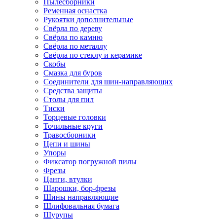
Пылесборники
Ременная оснастка
Рукоятки дополнительные
Свёрла по дереву
Свёрла по камню
Свёрла по металлу
Свёрла по стеклу и керамике
Скобы
Смазка для буров
Соединители для шин-направляющих
Средства защиты
Столы для пил
Тиски
Торцевые головки
Точильные круги
Травосборники
Цепи и шины
Упоры
Фиксатор погружной пилы
Фрезы
Цанги, втулки
Шарошки, бор-фрезы
Шины направляющие
Шлифовальная бумага
Шурупы