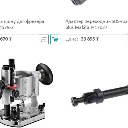
на шину для фрезера
Адаптер переходник SDS-max
4579-2
plus Makita P-17027
670 ₸
Цена:
33 895 ₸