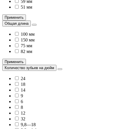
59 мм
51 мм
Применить
Общая длина
100 мм
150 мм
75 мм
82 мм
Применить
Количество зубьев на дюйм
24
18
14
9
6
8
12
32
9,8—18