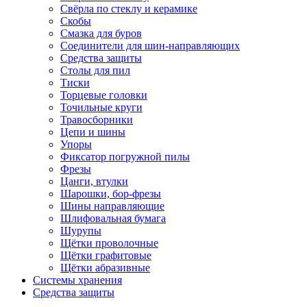
Свёрла по стеклу и керамике
Скобы
Смазка для буров
Соединители для шин-направляющих
Средства защиты
Столы для пил
Тиски
Торцевые головки
Точильные круги
Травосборники
Цепи и шины
Упоры
Фиксатор погружной пилы
Фрезы
Цанги, втулки
Шарошки, бор-фрезы
Шины направляющие
Шлифовальная бумага
Шурупы
Щётки проволочные
Щётки графитовые
Щётки абразивные
Системы хранения
Средства защиты