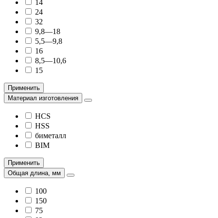
14
24
32
9,8—18
5,5—9,8
16
8,5—10,6
15
Применить
Материал изготовления
HCS
HSS
биметалл
BIM
Применить
Общая длина, мм
100
150
75