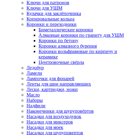
Ключи для патронов
Ключи для УШМ
Кулачки для заклёпочника
Копировальные кольца
Коронки и переходники
Биметаллические коронки
Алмазные коронки по граниту для УШМ
Коронки по бетону
Коронки алмазного бурения
Коронки вольфрамовые по кирпичу и
керамике
Центровочные свёрла
Ледобур
Ламели
Лампочки для фонарей
Ленты для шин направляющих
Лески, картриджи, ножи
Масло
Наборы
Надфили
Наконечники для шуруповёртов
Насадки для воздуходувок
Насадки для миксеров
Насадки для моек
Насадки для шуруповертов