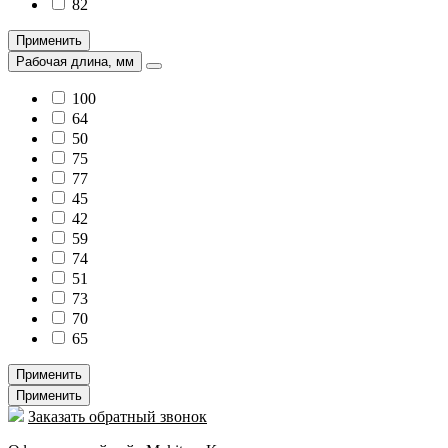
82
Применить
Рабочая длина, мм
100
64
50
75
77
45
42
59
74
51
73
70
65
Применить
Применить
Заказать обратный звонок