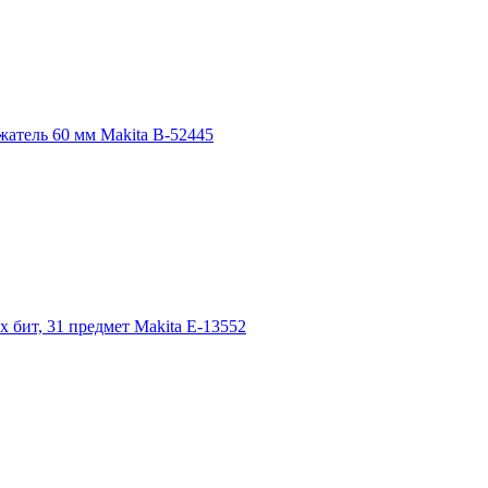
атель 60 мм Makita B-52445
 бит, 31 предмет Makita E-13552