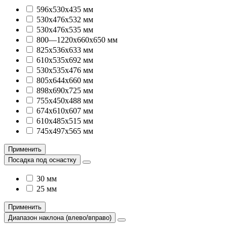
596х530х435 мм
530х476х532 мм
530х476х535 мм
800—1220х660х650 мм
825х536х633 мм
610х535х692 мм
530х535х476 мм
805х644х660 мм
898х690х725 мм
755х450х488 мм
674х610х607 мм
610х485х515 мм
745х497х565 мм
Применить
Посадка под оснастку
30 мм
25 мм
Применить
Диапазон наклона (влево/вправо)