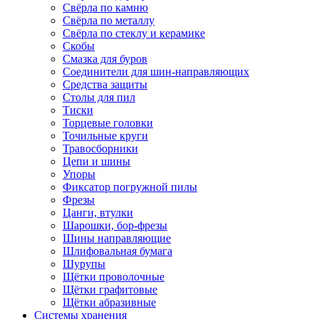
Свёрла по камню
Свёрла по металлу
Свёрла по стеклу и керамике
Скобы
Смазка для буров
Соединители для шин-направляющих
Средства защиты
Столы для пил
Тиски
Торцевые головки
Точильные круги
Травосборники
Цепи и шины
Упоры
Фиксатор погружной пилы
Фрезы
Цанги, втулки
Шарошки, бор-фрезы
Шины направляющие
Шлифовальная бумага
Шурупы
Щётки проволочные
Щётки графитовые
Щётки абразивные
Системы хранения