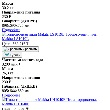
Масса
30,2 кг
Напряжение питания
230 В
Габариты (ДхШхВ)
898х690х725 мм
Подробнее
Торцовочная пила
Makita LS1019L
Цена:
563 715 ₸
Cравнить
Купить
Частота холостого хода
3200 минˉ¹
Масса
26,3 кг
Напряжение питания
230 В
Габариты (ДхШхВ)
805х644х660 мм
Подробнее
Пила торцовочная
Makita LH1040F
Цена:
345 640 ₸