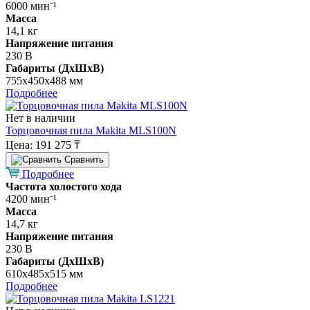
6000 минˉ¹
Масса
14,1 кг
Напряжение питания
230 В
Габариты (ДхШхВ)
755х450х488 мм
Подробнее
Нет в наличии
Торцовочная пила Makita MLS100N
Цена:
191 275 ₸
Cравнить
Подробнее
Частота холостого хода
4200 минˉ¹
Масса
14,7 кг
Напряжение питания
230 В
Габариты (ДхШхВ)
610х485х515 мм
Подробнее