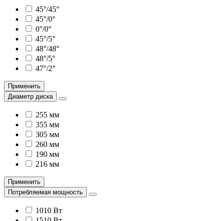
45°/45°
45°/0°
0°/0°
45°/5°
48°/48°
48°/5°
47°/2°
Применить
Диаметр диска
255 мм
355 мм
305 мм
260 мм
190 мм
216 мм
Применить
Потребляемая мощность
1010 Вт
1510 Вт