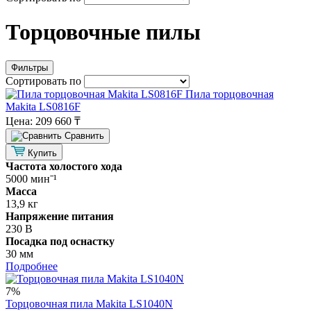
Торцовочные пилы
Фильтры
Сортировать по
Пила торцовочная
Makita LS0816F
Цена:
209 660 ₸
Cравнить
Купить
Частота холостого хода
5000 минˉ¹
Масса
13,9 кг
Напряжение питания
230 В
Посадка под оснастку
30 мм
Подробнее
7%
Торцовочная пила Makita LS1040N