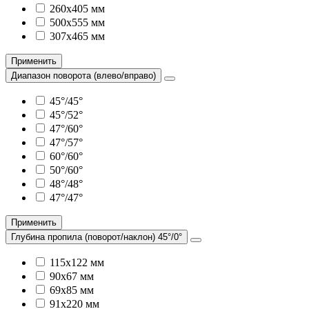
260х405 мм
500х555 мм
307х465 мм
Применить
Диапазон поворота (влево/вправо)
45°/45°
45°/52°
47°/60°
47°/57°
60°/60°
50°/60°
48°/48°
47°/47°
Применить
Глубина пропила (поворот/наклон) 45°/0°
115х122 мм
90х67 мм
69х85 мм
91х220 мм