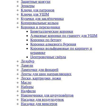
Защитные кожухи
Зенкеры
Ключи для патронов
Ключи для УШМ
Кулачки для заклёпочника
Копировальные кольца
Коронки и переходники
Биметаллические коронки
Алмазные коронки по граниту для УШМ
Коронки по бетону
Коронки алмазного бурения
Коронки вольфрамовые по кирпичу и
керамике
Центровочные свёрла
Ледобур
Ламели
Лампочки для фонарей
Ленты для шин направляющих
Лески, картриджи, ножи
Масло
Наборы
Надфили
Наконечники для шуруповёртов
Насадки для воздуходувок
Насадки для миксеров