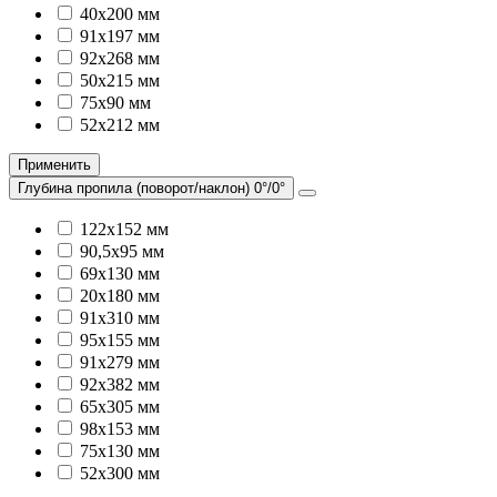
40х200 мм
91х197 мм
92х268 мм
50х215 мм
75х90 мм
52х212 мм
Применить
Глубина пропила (поворот/наклон) 0°/0°
122х152 мм
90,5х95 мм
69х130 мм
20х180 мм
91х310 мм
95х155 мм
91х279 мм
92х382 мм
65х305 мм
98х153 мм
75х130 мм
52х300 мм