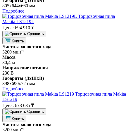
Габариты (ДхШхВ)
805х644х660 мм
Подробнее
Торцовочная пила
Makita LS1219L
Цена:
694 910 ₸
Cравнить
Купить
Частота холостого хода
3200 минˉ¹
Масса
30,4 кг
Напряжение питания
230 В
Габариты (ДхШхВ)
898х690х725 мм
Подробнее
Торцовочная пила Makita
LS1219
Цена:
673 635 ₸
Cравнить
Купить
Частота холостого хода
3200 минˉ¹