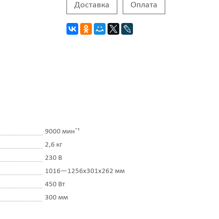
Доставка
Оплата
9000 минˉ¹
2,6 кг
230 В
1016—1256х301х262 мм
450 Вт
300 мм