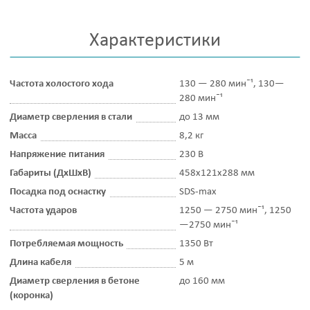
Характеристики
Частота холостого хода
130 — 280 минˉ¹, 130—
280 минˉ¹
Диаметр сверления в стали
до 13 мм
Масса
8,2 кг
Напряжение питания
230 В
Габариты (ДхШхВ)
458х121х288 мм
Посадка под оснастку
SDS-max
Частота ударов
1250 — 2750 минˉ¹, 1250
—2750 минˉ¹
Потребляемая мощность
1350 Вт
Длина кабеля
5 м
Диаметр сверления в бетоне
до 160 мм
(коронка)