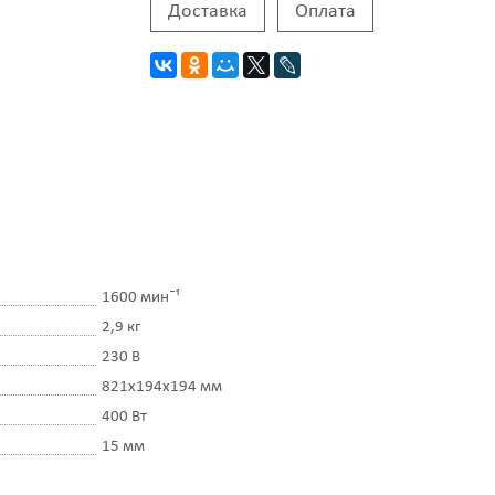
Доставка
Оплата
1600 минˉ¹
2,9 кг
230 В
821х194х194 мм
400 Вт
15 мм